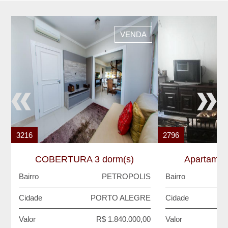
VENDA
3216
2796
COBERTURA 3 dorm(s)
Apartamen
Bairro
PETROPOLIS
Bairro
C
Cidade
PORTO ALEGRE
Cidade
Valor
R$ 1.840.000,00
Valor