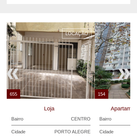
LOCAÇÃO
655
154
Loja
Apartamen
Bairro
CENTRO
Bairro
Cidade
PORTO ALEGRE
Cidade