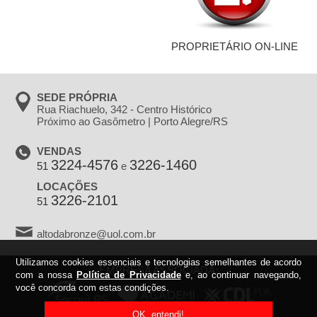
PROPRIETÁRIO ON-LINE
SEDE PRÓPRIA
Rua Riachuelo, 342 - Centro Histórico
Próximo ao Gasômetro | Porto Alegre/RS
VENDAS
3224-4576
3226-1460
51
e
LOCAÇÕES
3226-2101
51
altodabronze@uol.com.br
Utilizamos cookies essenciais e tecnologias semelhantes de acordo
EMPRESA ASSOCIADA:
com a nossa
Política de Privacidade
e, ao continuar navegando,
você concorda com estas condições.
OK, entendi!