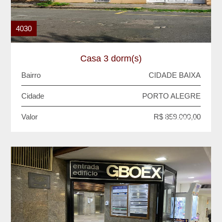
4030
Casa 3 dorm(s)
Bairro
CIDADE BAIXA
Cidade
PORTO ALEGRE
Valor
R$ 859.000,00
VENDA