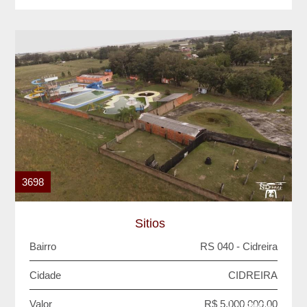
3698
Sitios
Bairro
RS 040 - Cidreira
Cidade
CIDREIRA
Valor
R$ 5.000.000,00
VENDA