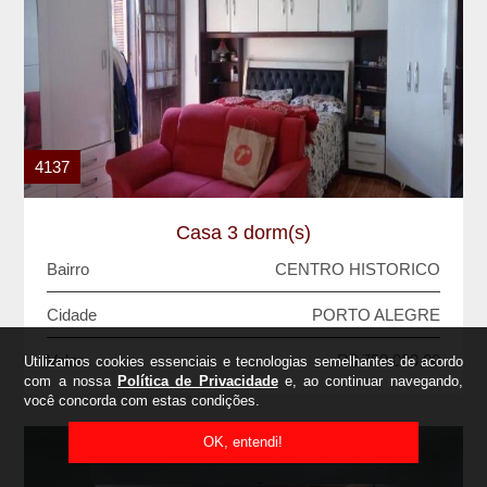
4137
Casa 3 dorm(s)
Bairro
CENTRO HISTORICO
Cidade
PORTO ALEGRE
Valor
R$ 750.000,00
Utilizamos cookies essenciais e tecnologias semelhantes de acordo
VENDA
com a nossa
Política de Privacidade
e, ao continuar navegando,
você concorda com estas condições.
OK, entendi!