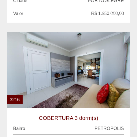
Cidade
PORTO ALEGRE
Valor
R$ 1.850.000,00
VENDA
3216
COBERTURA 3 dorm(s)
Bairro
PETROPOLIS