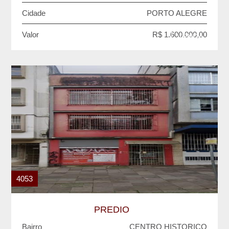
Cidade
PORTO ALEGRE
Valor
R$ 1.600.000,00
VENDA
4053
PREDIO
Bairro
CENTRO HISTORICO