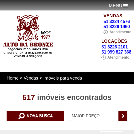
MENU
VENDAS
51 3224 4576
51 3226 1460
Atendimento
LOCAÇÕES
51 3226 2101
51 999 827 368
Atendimento
Home
> Vendas > Imóveis para venda
517
imóveis encontrados
VENDA