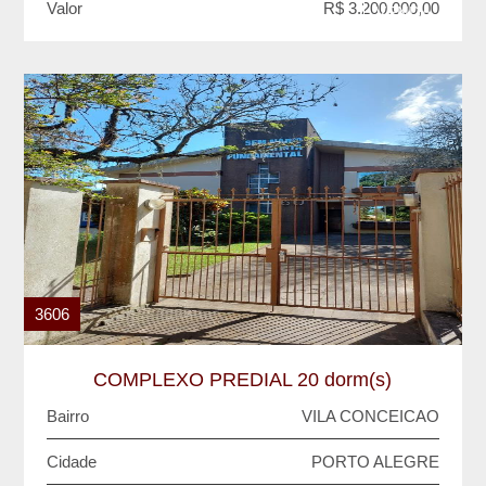
Valor
R$ 3.200.000,00
VENDA
3606
COMPLEXO PREDIAL 20 dorm(s)
Bairro
VILA CONCEICAO
Cidade
PORTO ALEGRE