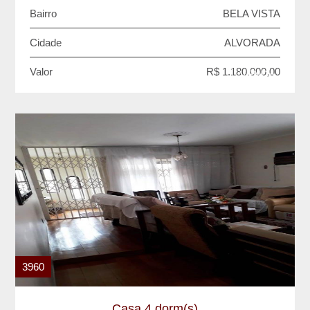
Bairro
BELA VISTA
Cidade
ALVORADA
Valor
R$ 1.180.000,00
VENDA
3960
Casa 4 dorm(s)