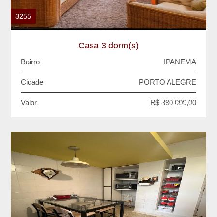
3255
Casa 3 dorm(s)
Bairro
IPANEMA
Cidade
PORTO ALEGRE
Valor
R$ 890.000,00
VENDA